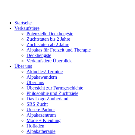
Startseite
Verkaufstiere
Po­ten­zi­elle Deckhengste
Zuchtstuten bis 2 Jahre
Zuchtstuten ab 2 Jahre
Alpakas für Freizeit und Therapie
Deckhengste
Verkaufstiere Überblick
Über uns
Aktuelles/ Termine
Alpakawandern
Über uns
Übersicht zur Farmgeschichte
Philosophie und Zuchtziele
Das Logo Zauberland
SRS Zucht
Unsere Partner
Alpakazentrum
Mode + Kleidung
Hofladen
Alpakatherapie