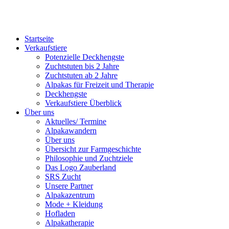
Startseite
Verkaufstiere
Po­ten­zi­elle Deckhengste
Zuchtstuten bis 2 Jahre
Zuchtstuten ab 2 Jahre
Alpakas für Freizeit und Therapie
Deckhengste
Verkaufstiere Überblick
Über uns
Aktuelles/ Termine
Alpakawandern
Über uns
Übersicht zur Farmgeschichte
Philosophie und Zuchtziele
Das Logo Zauberland
SRS Zucht
Unsere Partner
Alpakazentrum
Mode + Kleidung
Hofladen
Alpakatherapie