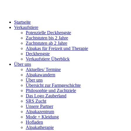
Startseite
Verkaufstiere
Po­ten­zi­elle Deckhengste
Zuchtstuten bis 2 Jahre
Zuchtstuten ab 2 Jahre
Alpakas für Freizeit und Therapie
Deckhengste
Verkaufstiere Überblick
Über uns
Aktuelles/ Termine
Alpakawandern
Über uns
Übersicht zur Farmgeschichte
Philosophie und Zuchtziele
Das Logo Zauberland
SRS Zucht
Unsere Partner
Alpakazentrum
Mode + Kleidung
Hofladen
Alpakatherapie