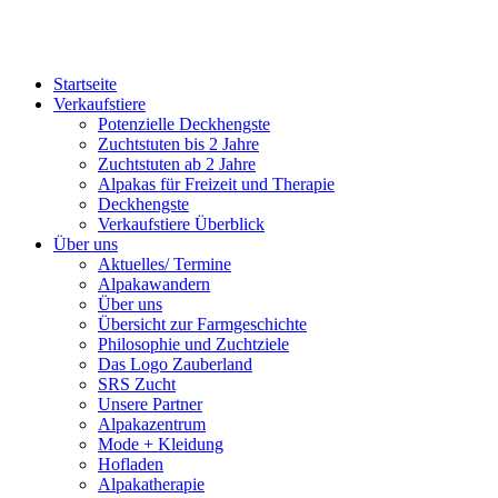
Startseite
Verkaufstiere
Po­ten­zi­elle Deckhengste
Zuchtstuten bis 2 Jahre
Zuchtstuten ab 2 Jahre
Alpakas für Freizeit und Therapie
Deckhengste
Verkaufstiere Überblick
Über uns
Aktuelles/ Termine
Alpakawandern
Über uns
Übersicht zur Farmgeschichte
Philosophie und Zuchtziele
Das Logo Zauberland
SRS Zucht
Unsere Partner
Alpakazentrum
Mode + Kleidung
Hofladen
Alpakatherapie