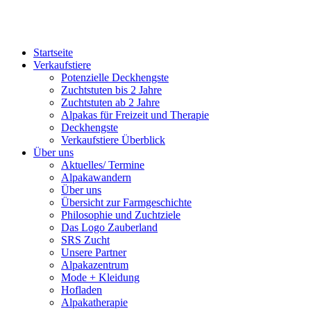
Startseite
Verkaufstiere
Po­ten­zi­elle Deckhengste
Zuchtstuten bis 2 Jahre
Zuchtstuten ab 2 Jahre
Alpakas für Freizeit und Therapie
Deckhengste
Verkaufstiere Überblick
Über uns
Aktuelles/ Termine
Alpakawandern
Über uns
Übersicht zur Farmgeschichte
Philosophie und Zuchtziele
Das Logo Zauberland
SRS Zucht
Unsere Partner
Alpakazentrum
Mode + Kleidung
Hofladen
Alpakatherapie